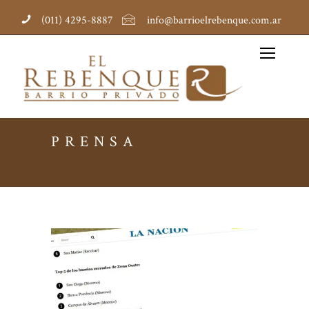
(011) 4295-8887
info@barrioelrebenque.com.ar
PRENSA